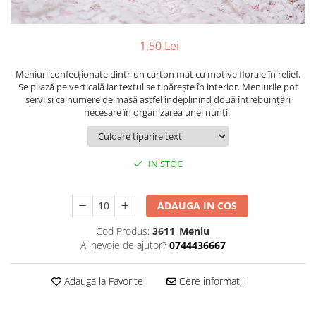
Pachete marturii
Cutii flori de hartie
Pungi si cutii prajituri
Cutii flori de sapun
Sticle si borcane
1,50 Lei
Cutii flori mixte
Cutii LUX
Meniuri confecţionate dintr-un carton mat cu motive florale în relief.
Se pliază pe verticală iar textul se tipăreşte în interior. Meniurile pot
Aranjamente tematice
servi şi ca numere de masă astfel îndeplinind două întrebuinţări
2025 Craciun
necesare în organizarea unei nunţi.
1 Martie
2020 Craciun si Anul Nou
IN STOC
2021 Crăciun
2022 Crăciun
2023 Crăciun
ADAUGA IN COS
8 Martie
Cod Produs:
3611_Meniu
Paste
Ai nevoie de ajutor?
0744436667
Toamna și Halloween
Valentine's Day
Adauga la Favorite
Cere informatii
Buchete extravagante