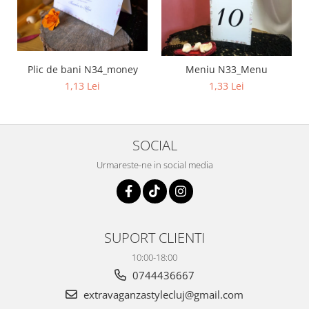
Plic de bani N34_money
Meniu N33_Menu
1,13 Lei
1,33 Lei
SOCIAL
Urmareste-ne in social media
SUPORT CLIENTI
10:00-18:00
0744436667
extravaganzastylecluj@gmail.com