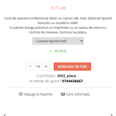
Pachete marturii
Cutii flori de hartie
0,71 Lei
Pungi si cutii prajituri
Cutii flori de sapun
Sticle si borcane
Card de asezare confectionat dintr-un carton alb, mat, destinat tiparirii
Cutii flori mixte
textului, cu model in relief.
Cutii LUX
In partea stanga prezinta un imprimeu cu un sacou de mire si o
rochita de mireasa. Cartonul se pliaza.
Aranjamente tematice
2025 Craciun
1 Martie
IN STOC
2020 Craciun si Anul Nou
2021 Crăciun
ADAUGA IN COS
2022 Crăciun
2023 Crăciun
Cod Produs:
3902_place
Ai nevoie de ajutor?
0744436667
8 Martie
Paste
Adauga la Favorite
Cere informatii
Toamna și Halloween
Valentine's Day
Buchete extravagante