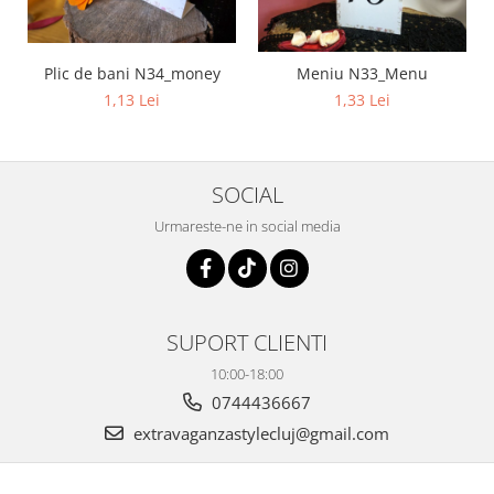
Plic de bani N34_money
Meniu N33_Menu
1,13 Lei
1,33 Lei
SOCIAL
Urmareste-ne in social media
SUPORT CLIENTI
10:00-18:00
0744436667
extravaganzastylecluj@gmail.com