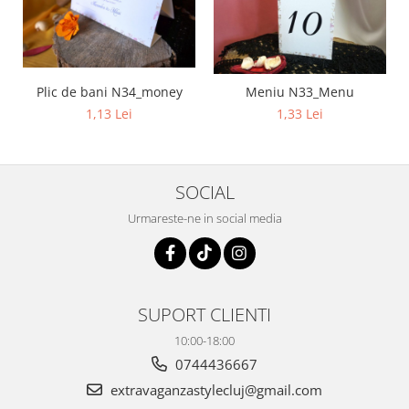
Plic de bani N34_money
Meniu N33_Menu
1,13 Lei
1,33 Lei
SOCIAL
Urmareste-ne in social media
SUPORT CLIENTI
10:00-18:00
0744436667
extravaganzastylecluj@gmail.com