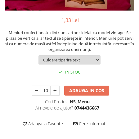
Pachete marturii
Cutii flori de hartie
Pungi si cutii prajituri
Cutii flori de sapun
Sticle si borcane
1,33 Lei
Cutii flori mixte
Cutii LUX
Meniuri confecţionate dintr-un carton sidefat cu model vintage. Se
pliază pe verticală iar textul se tipăreşte în interior. Meniurile pot servi
Aranjamente tematice
şi ca numere de masă astfel îndeplinind două întrebuinţări necesare în
2025 Craciun
organizarea unei nunţi.
1 Martie
2020 Craciun si Anul Nou
IN STOC
2021 Crăciun
2022 Crăciun
2023 Crăciun
ADAUGA IN COS
8 Martie
Cod Produs:
N5_Menu
Paste
Ai nevoie de ajutor?
0744436667
Toamna și Halloween
Valentine's Day
Adauga la Favorite
Cere informatii
Buchete extravagante