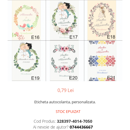
Pachete marturii
Cutii flori de hartie
Pungi si cutii prajituri
Cutii flori de sapun
Sticle si borcane
Cutii flori mixte
Cutii LUX
Aranjamente tematice
2025 Craciun
1 Martie
2020 Craciun si Anul Nou
2021 Crăciun
2022 Crăciun
2023 Crăciun
0,79 Lei
8 Martie
Paste
Eticheta autocolanta, personalizata.
Toamna și Halloween
STOC EPUIZAT
Valentine's Day
Buchete extravagante
Cod Produs:
328397-4014-7050
Ai nevoie de ajutor?
0744436667