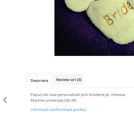
Pachete marturii
Cutii flori de hartie
Pungi si cutii prajituri
Cutii flori de sapun
Sticle si borcane
Cutii flori mixte
Cutii LUX
Aranjamente tematice
2025 Craciun
1 Martie
2020 Craciun si Anul Nou
2021 Crăciun
2022 Crăciun
Review-uri
(0)
Descriere
2023 Crăciun
8 Martie
Papuci de casa personalizati prin broderie pt. mireasa.
Marime universala (36-39)
Paste
Toamna și Halloween
Informatii conformitate produs
Valentine's Day
Buchete extravagante