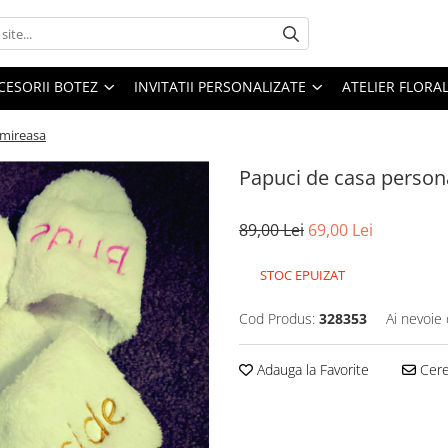
CESORII BOTEZ
INVITATII PERSONALIZATE
ATELIER FLORA
 mireasa
Papuci de casa persona
89,00 Lei
69,00 Lei
STOC EPUIZAT
Cod Produs:
328353
Ai nevoie 
Adauga la Favorite
Cere 