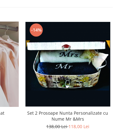
-14%
Set 2 Prosoape Nunta Personalizate cu
at
Se
Nume Mr &Mrs
138,00 Lei
118,00 Lei