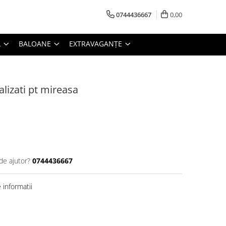
0744436667
0,00
L
BALOANE
EXTRAVAGANȚE
lizati pt mireasa
de ajutor?
0744436667
informatii