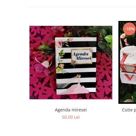
HOME & OFFICE Deco
-18%
Agenda miresei
Cutie 
50,00 Lei