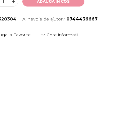
ADAUGA IN COS
328384
Ai nevoie de ajutor?
0744436667
ga la Favorite
Cere informatii