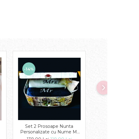
-14%
-16%
Set 2 Prosoape Nunta
Cutie verigh
Personalizate cu Nume Mr
personalizata 
&Mrs