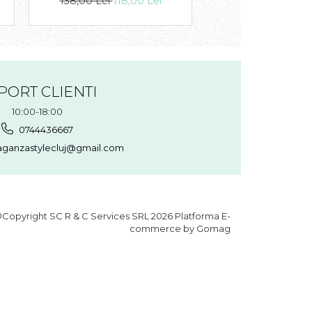
138,00 Lei
118,00 Lei
57,00 Lei
48,0
PORT CLIENTI
10:00-18:00
0744436667
aganzastylecluj@gmail.com
Copyright SC R & C Services SRL 2026
Platforma E-
commerce by Gomag