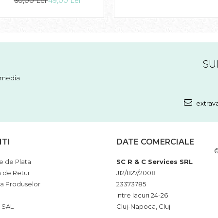
60,00 Lei
49,00 Lei
SU
l media
extrav
NTI
DATE COMERCIALE
©
 de Plata
SC R & C Services SRL
a de Retur
J12/827/2008
ia Produselor
23373785
Intre lacuri 24-26
 SAL
Cluj-Napoca, Cluj