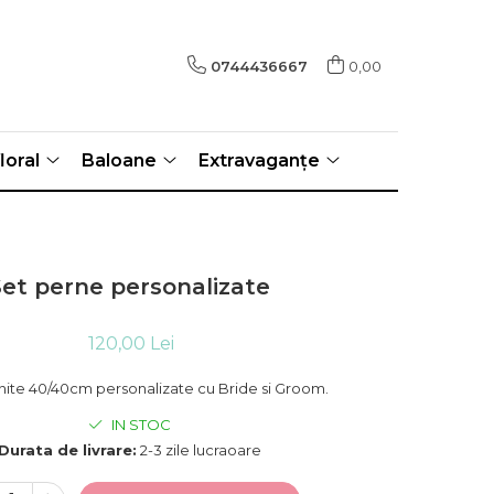
0744436667
0,00
loral
Baloane
Extravaganțe
Set perne personalizate
120,00 Lei
inite 40/40cm personalizate cu Bride si Groom.
IN STOC
Durata de livrare:
2-3 zile lucraoare