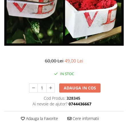
Pachete marturii
Cutii flori de hartie
Pungi si cutii prajituri
Cutii flori de sapun
Sticle si borcane
Cutii flori mixte
Cutii LUX
Aranjamente tematice
2025 Craciun
1 Martie
2020 Craciun si Anul Nou
60,00 Lei
49,00 Lei
2021 Crăciun
IN STOC
2022 Crăciun
2023 Crăciun
ADAUGA IN COS
8 Martie
Paste
Cod Produs:
328345
Ai nevoie de ajutor?
0744436667
Toamna și Halloween
Valentine's Day
Adauga la Favorite
Cere informatii
Buchete extravagante