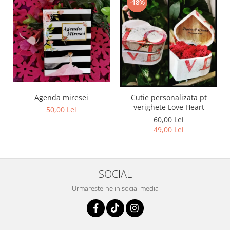
-18%
Agenda miresei
Cutie personalizata pt
verighete Love Heart
50,00 Lei
60,00 Lei
49,00 Lei
SOCIAL
Urmareste-ne in social media