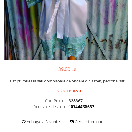
Pachete marturii
Cutii flori de hartie
Pungi si cutii prajituri
Cutii flori de sapun
Sticle si borcane
Cutii flori mixte
Cutii LUX
Aranjamente tematice
2025 Craciun
1 Martie
2020 Craciun si Anul Nou
139,00 Lei
2021 Crăciun
2022 Crăciun
Halat pt. mireasa sau domnisoare de onoare din saten, personalizat.
2023 Crăciun
STOC EPUIZAT
8 Martie
Paste
Cod Produs:
328367
Ai nevoie de ajutor?
0744436667
Toamna și Halloween
Valentine's Day
Adauga la Favorite
Cere informatii
Buchete extravagante