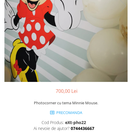
Pachete marturii
Cutii flori de hartie
Pungi si cutii prajituri
Cutii flori de sapun
Sticle si borcane
Cutii flori mixte
Cutii LUX
Aranjamente tematice
2025 Craciun
1 Martie
2020 Craciun si Anul Nou
2021 Crăciun
2022 Crăciun
2023 Crăciun
700,00 Lei
8 Martie
Paste
Photocorner cu tema Minnie Mouse.
Toamna și Halloween
PRECOMANDA
Valentine's Day
Cod Produs:
eXt-pho22
Buchete extravagante
Ai nevoie de ajutor?
0744436667