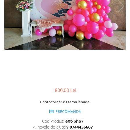
Pachete marturii
Cutii flori de hartie
Pungi si cutii prajituri
Cutii flori de sapun
Sticle si borcane
Cutii flori mixte
Cutii LUX
Aranjamente tematice
2025 Craciun
1 Martie
2020 Craciun si Anul Nou
2021 Crăciun
2022 Crăciun
2023 Crăciun
800,00 Lei
8 Martie
Paste
Photocorner cu tema lebada.
Toamna și Halloween
PRECOMANDA
Valentine's Day
Buchete extravagante
Cod Produs:
eXt-pho7
Ai nevoie de ajutor?
0744436667