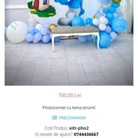
Pachete marturii
Cutii flori de hartie
Pungi si cutii prajituri
Cutii flori de sapun
Sticle si borcane
Cutii flori mixte
Cutii LUX
Aranjamente tematice
2025 Craciun
1 Martie
2020 Craciun si Anul Nou
2021 Crăciun
2022 Crăciun
2023 Crăciun
700,00 Lei
8 Martie
Paste
Photocorner cu tema ștrumf.
Toamna și Halloween
PRECOMANDA
Valentine's Day
Cod Produs:
eXt-pho2
Buchete extravagante
Ai nevoie de ajutor?
0744436667