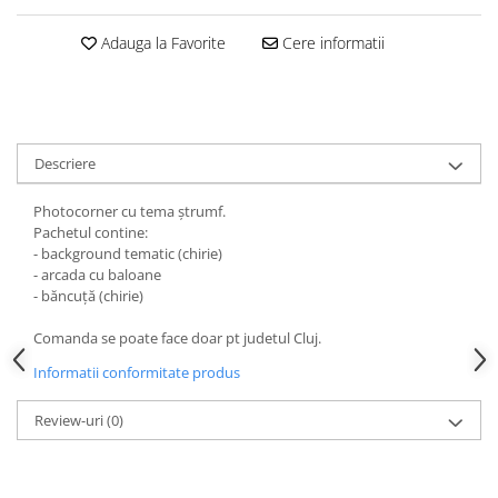
HOME & OFFICE Deco
Adauga la Favorite
Cere informatii
Descriere
Photocorner cu tema ștrumf.
Pachetul contine:
- background tematic (chirie)
- arcada cu baloane
- băncuță (chirie)
Comanda se poate face doar pt judetul Cluj.
Informatii conformitate produs
Review-uri
(0)