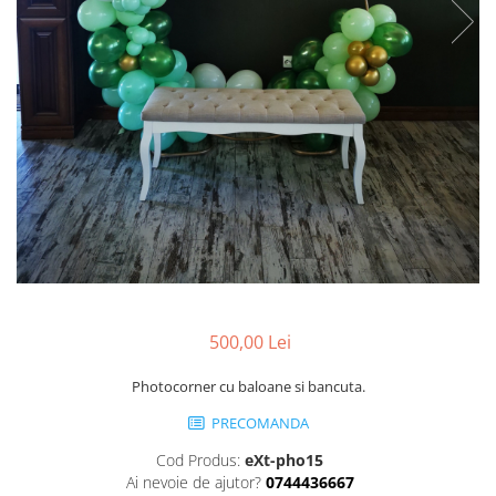
Pachete marturii
Cutii flori de hartie
Pungi si cutii prajituri
Cutii flori de sapun
Sticle si borcane
Cutii flori mixte
Cutii LUX
Aranjamente tematice
2025 Craciun
1 Martie
2020 Craciun si Anul Nou
2021 Crăciun
2022 Crăciun
2023 Crăciun
500,00 Lei
8 Martie
Paste
Photocorner cu baloane si bancuta.
Toamna și Halloween
PRECOMANDA
Valentine's Day
Cod Produs:
eXt-pho15
Buchete extravagante
Ai nevoie de ajutor?
0744436667