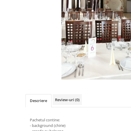
Pachete marturii
Cutii flori de hartie
Pungi si cutii prajituri
Cutii flori de sapun
Sticle si borcane
Cutii flori mixte
Cutii LUX
Aranjamente tematice
2025 Craciun
1 Martie
2020 Craciun si Anul Nou
2021 Crăciun
2022 Crăciun
2023 Crăciun
8 Martie
Paste
Review-uri
(0)
Descriere
Toamna și Halloween
Valentine's Day
Pachetul contine:
Buchete extravagante
- background (chirie)