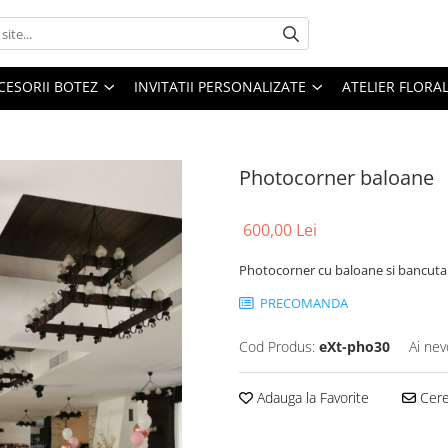
CESORII BOTEZ
INVITATII PERSONALIZATE
ATELIER FLORA
Photocorner baloane
600,00 Lei
Photocorner cu baloane si bancuta
PRECOMANDA
Cod Produs:
eXt-pho30
Ai nev
Adauga la Favorite
Cere 