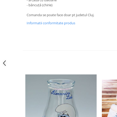
HOME & OFFICE Deco
- arcada cu baloane
- băncuță (chirie)
Comanda se poate face doar pt judetul Cluj.
Informatii conformitate produs