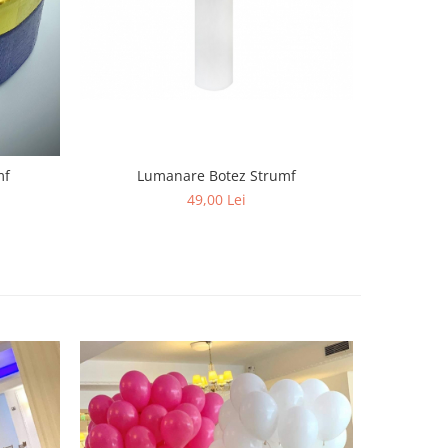
Lumanare Botez Strumf
mf
Can
49,00 Lei