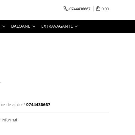
0744436667
0,00
L
BALOANE
EXTRAVAGANȚE
.
oie de ajutor?
0744436667
informatii