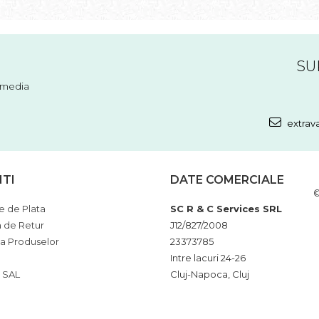
SU
l media
extrav
NTI
DATE COMERCIALE
©
 de Plata
SC R & C Services SRL
a de Retur
J12/827/2008
ia Produselor
23373785
Intre lacuri 24-26
 SAL
Cluj-Napoca, Cluj