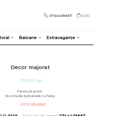
0744436667
0,00
loral
Baloane
Extravaganțe
Decor majorat
250,00 Lei
Panou pt poze.
Nu include baloanele cu heliu.
STOC EPUIZAT
412-9558
Ai nevoie de ajutor?
0744436667