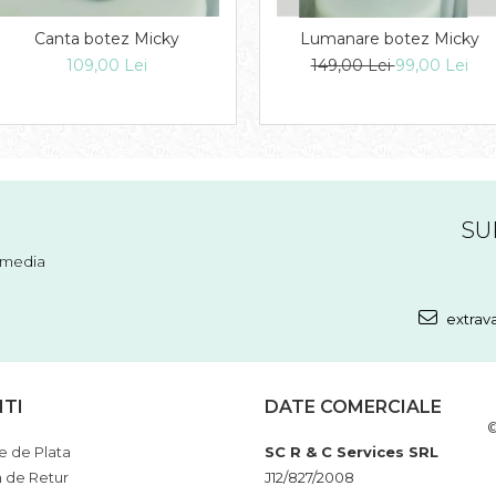
Canta botez Micky
Lumanare botez Micky
109,00 Lei
149,00 Lei
99,00 Lei
SU
l media
extrav
NTI
DATE COMERCIALE
©
 de Plata
SC R & C Services SRL
a de Retur
J12/827/2008