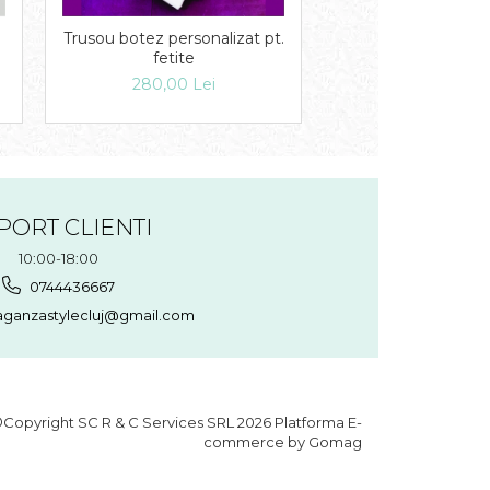
Trusou botez personalizat pt.
Lumanare si cant
fetite
Micky
280,00 Lei
218,00 Lei
160,
PORT CLIENTI
10:00-18:00
0744436667
aganzastylecluj@gmail.com
Copyright SC R & C Services SRL 2026
Platforma E-
commerce by Gomag