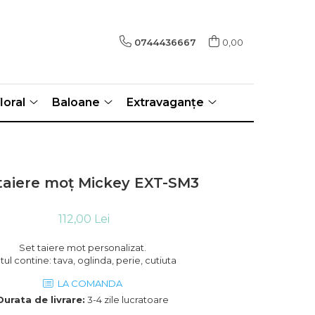
0744436667
0,00
loral
Baloane
Extravaganțe
taiere moț Mickey EXT-SM3
112,00 Lei
Set taiere mot personalizat.
tul contine: tava, oglinda, perie, cutiuta
LA COMANDA
Durata de livrare:
3-4 zile lucratoare