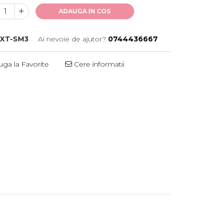
ADAUGA IN COS
EXT-SM3
Ai nevoie de ajutor?
0744436667
ga la Favorite
Cere informatii