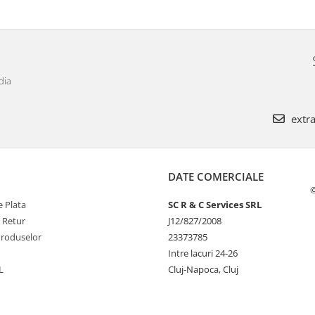
dia
extra
DATE COMERCIALE
©
 Plata
SC R & C Services SRL
e Retur
J12/827/2008
Produselor
23373785
Intre lacuri 24-26
L
Cluj-Napoca, Cluj