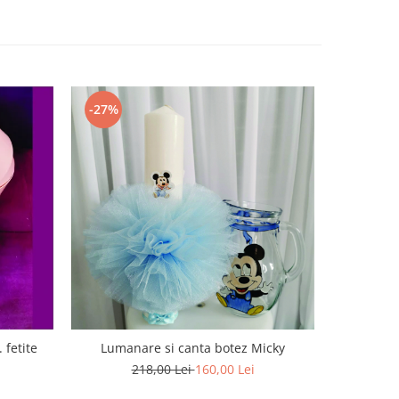
-27%
 fetite
Lumanare si canta botez Micky
Can
218,00 Lei
160,00 Lei