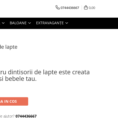
0744436667
0,00
L
BALOANE
EXTRAVAGANȚE
de lapte
u dintisorii de lapte este creata
si bebele tau.
A IN COS
de ajutor?
0744436667