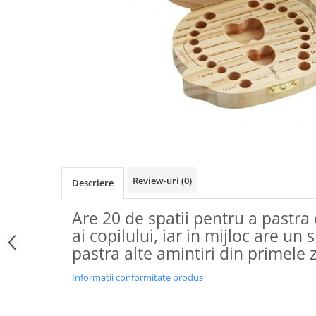
Pachete marturii
Cutii flori de hartie
Pungi si cutii prajituri
Cutii flori de sapun
Sticle si borcane
Cutii flori mixte
Cutii LUX
Aranjamente tematice
2025 Craciun
1 Martie
2020 Craciun si Anul Nou
2021 Crăciun
Review-uri
(0)
Descriere
2022 Crăciun
2023 Crăciun
Are 20 de spatii pentru a pastra 
8 Martie
ai copilului, iar in mijloc are un
Paste
pastra alte amintiri din primele z
Toamna și Halloween
Valentine's Day
Informatii conformitate produs
Buchete extravagante