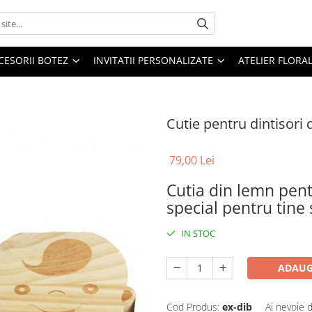
CESORII BOTEZ
INVITATII PERSONALIZATE
ATELIER FLORA
Cutie pentru dintisori 
79,00 Lei
Cutia din lemn pentr
special pentru tine 
IN STOC
ADAUG
Cod Produs:
ex-dib
Ai nevoie 