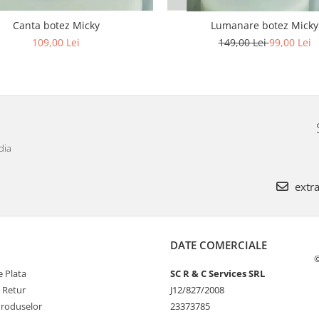
Canta botez Micky
Lumanare botez Micky
109,00 Lei
149,00 Lei
99,00 Lei
dia
extra
DATE COMERCIALE
©
 Plata
SC R & C Services SRL
e Retur
J12/827/2008
Produselor
23373785