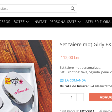
CESORII BOTEZ
INVITATII PERSONALIZATE
ATELIER FLORA
Set taiere moț Girly E
112,00 Lei
Set taiere mot personalizat.
Setul contine: tava, oglinda, perie, 
LA COMANDA
Durata de livrare:
3-4 zile lucrato
ADAUG
Cod Produs:
EXT-SM1
Ai nevoi