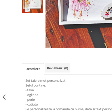
Pachete marturii
Cutii flori de hartie
Pungi si cutii prajituri
Cutii flori de sapun
Sticle si borcane
Cutii flori mixte
Cutii LUX
Aranjamente tematice
2025 Craciun
1 Martie
2020 Craciun si Anul Nou
2021 Crăciun
2022 Crăciun
Review-uri
(0)
Descriere
2023 Crăciun
8 Martie
Set taiere mot personalizat.
Paste
Setul contine:
- tava
Toamna și Halloween
- oglinda
Valentine's Day
- perie
- cutiuta
Buchete extravagante
Se personalizeaza la comanda cu nume, data si text personal