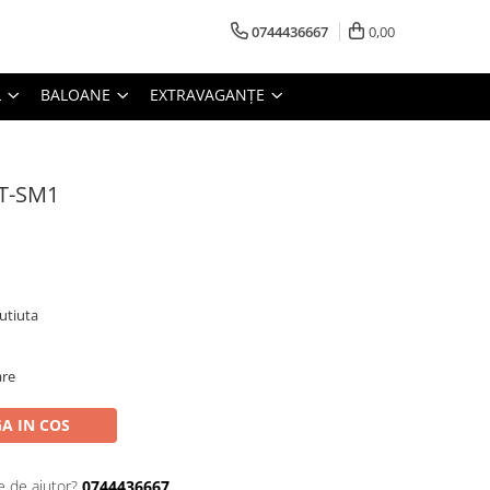
0744436667
0,00
L
BALOANE
EXTRAVAGANȚE
XT-SM1
cutiuta
are
A IN COS
e de ajutor?
0744436667