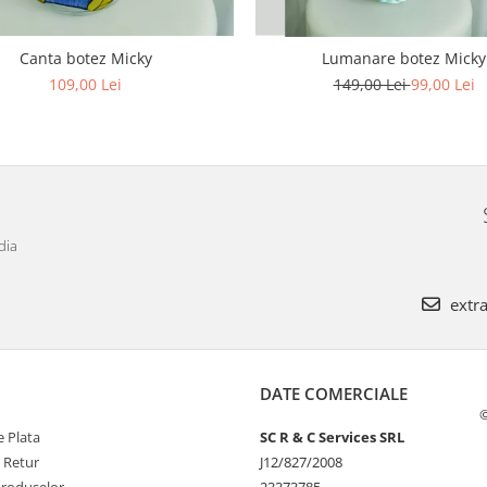
Canta botez Micky
Lumanare botez Micky
109,00 Lei
149,00 Lei
99,00 Lei
dia
extra
DATE COMERCIALE
©
 Plata
SC R & C Services SRL
e Retur
J12/827/2008