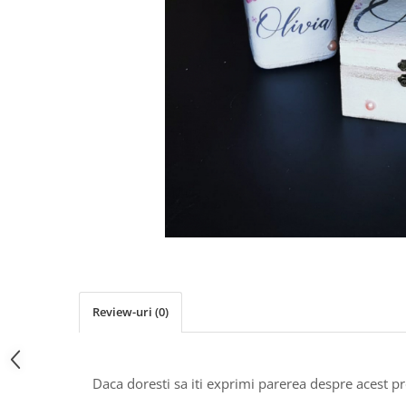
Pachete marturii
Cutii flori de hartie
Pungi si cutii prajituri
Cutii flori de sapun
Sticle si borcane
Cutii flori mixte
Cutii LUX
Aranjamente tematice
2025 Craciun
1 Martie
2020 Craciun si Anul Nou
2021 Crăciun
2022 Crăciun
2023 Crăciun
8 Martie
Paste
Review-uri
(0)
Toamna și Halloween
Valentine's Day
Buchete extravagante
Daca doresti sa iti exprimi parerea despre acest 