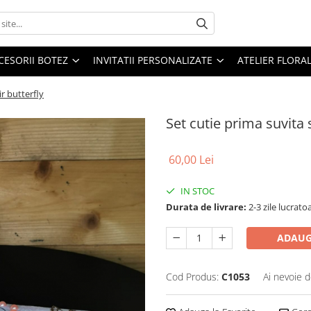
CESORII BOTEZ
INVITATII PERSONALIZATE
ATELIER FLORA
ir butterfly
Set cutie prima suvita s
60,00 Lei
IN STOC
Durata de livrare:
2-3 zile lucrato
ADAUG
Cod Produs:
C1053
Ai nevoie d