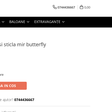
0744436667
0,00
L
BALOANE
EXTRAVAGANȚE
i sticla mir butterfly
are
A IN COS
e ajutor?
0744436667