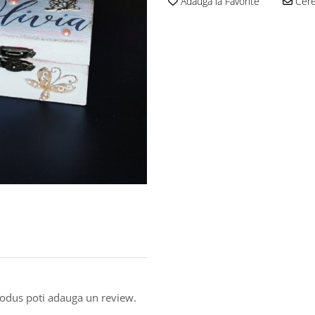
Adauga la Favorite
Cere 
produs poti adauga un review.