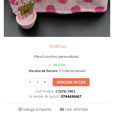
Pachete marturii
Cutii flori de hartie
Pungi si cutii prajituri
Cutii flori de sapun
Sticle si borcane
Cutii flori mixte
Cutii LUX
Aranjamente tematice
2025 Craciun
59,00 Lei
1 Martie
2020 Craciun si Anul Nou
Pătură cocolino personalizata.
2021 Crăciun
IN STOC
2022 Crăciun
Durata de livrare:
2-5 zile lucratoare
2023 Crăciun
8 Martie
ADAUGA IN COS
Paste
Cod Produs:
C1076-1961
Toamna și Halloween
Ai nevoie de ajutor?
0744436667
Valentine's Day
Buchete extravagante
Adauga la Favorite
Cere informatii