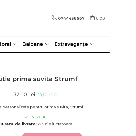
0744436667
0,00
loral
Baloane
Extravaganțe
utie prima suvita Strumf
32,00 Lei
24,00 Lei
a personalizata pentru prima suvita, Strumf.
IN STOC
Durata de livrare:
2-3 zile lucratoare