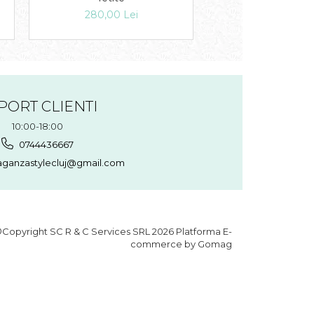
280,00 Lei
218,00 Lei
160,
PORT CLIENTI
10:00-18:00
0744436667
aganzastylecluj@gmail.com
Copyright SC R & C Services SRL 2026
Platforma E-
commerce by Gomag