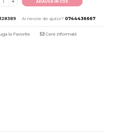
ADAUGA IN COS
328389
Ai nevoie de ajutor?
0744436667
ga la Favorite
Cere informatii