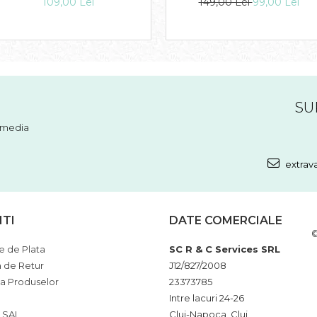
109,00 Lei
149,00 Lei
99,00 Lei
SU
l media
extrav
NTI
DATE COMERCIALE
©
 de Plata
SC R & C Services SRL
a de Retur
J12/827/2008
ia Produselor
23373785
Intre lacuri 24-26
 SAL
Cluj-Napoca, Cluj