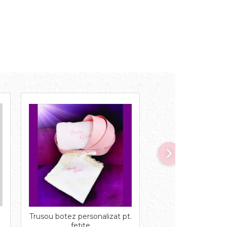
-27%
Trusou botez personalizat pt.
Lumanare si cant
fetite
Micky