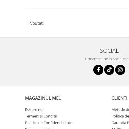
Pachete marturii
Cutii flori de hartie
Pungi si cutii prajituri
Cutii flori de sapun
Sticle si borcane
Cutii flori mixte
Noutati
Cutii LUX
Aranjamente tematice
2025 Craciun
SOCIAL
1 Martie
Urmareste-ne in social me
2020 Craciun si Anul Nou
2021 Crăciun
2022 Crăciun
2023 Crăciun
8 Martie
Paste
MAGAZINUL MEU
CLIENTI
Toamna și Halloween
Despre noi
Metode de
Valentine's Day
Termeni si Conditii
Politica d
Buchete extravagante
Politica de Confidentialitate
Garantia 