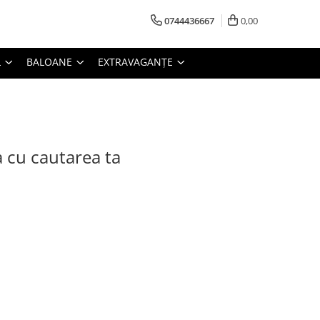
0744436667
0,00
L
BALOANE
EXTRAVAGANȚE
a cu cautarea ta