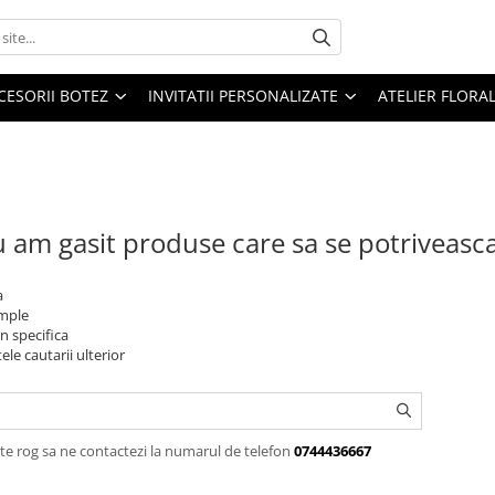
CESORII BOTEZ
INVITATII PERSONALIZATE
ATELIER FLORA
 am gasit produse care sa se potriveasc
a
imple
n specifica
ele cautarii ulterior
te rog sa ne contactezi la numarul de telefon
0744436667