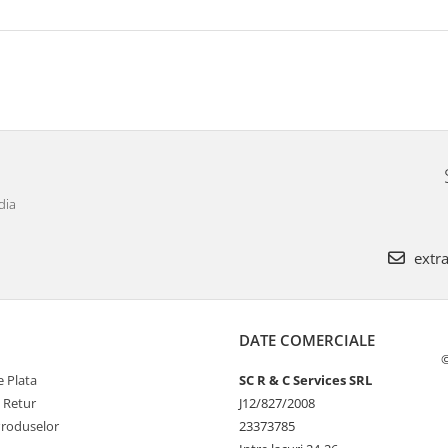
dia
extra
DATE COMERCIALE
©
 Plata
SC R & C Services SRL
e Retur
J12/827/2008
Produselor
23373785