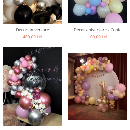
Pachete marturii
Cutii flori de hartie
Pungi si cutii prajituri
Cutii flori de sapun
Sticle si borcane
Cutii flori mixte
Cutii LUX
Decor aniversare - Copie
Decor aniversare
169,00 Lei
400,00 Lei
Aranjamente tematice
2025 Craciun
1 Martie
2020 Craciun si Anul Nou
2021 Crăciun
2022 Crăciun
2023 Crăciun
8 Martie
Paste
Toamna și Halloween
Valentine's Day
Buchete extravagante